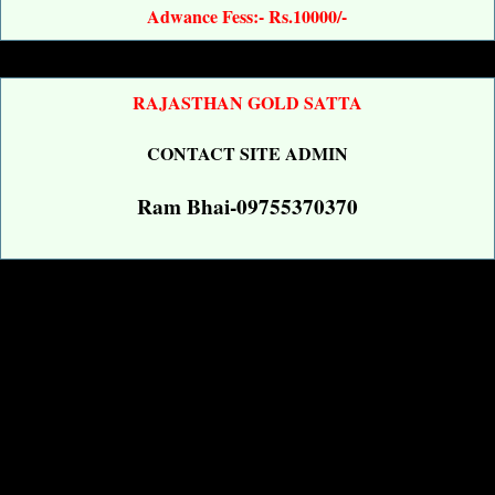
Adwance Fess:- Rs.10000/-
RAJASTHAN GOLD SATTA
CONTACT SITE ADMIN
Ram Bhai-09755370370