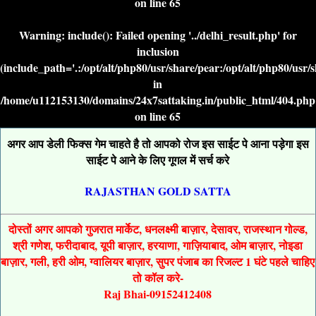
on line
65
Warning
: include(): Failed opening '../delhi_result.php' for
inclusion
(include_path='.:/opt/alt/php80/usr/share/pear:/opt/alt/php80/usr/
in
/home/u112153130/domains/24x7sattaking.in/public_html/404.php
on line
65
अगर आप डेली फिक्स गेम चाहते है तो आपको रोज इस साईट पे आना पड़ेगा इस
साईट पे आने के लिए गूगल में सर्च करे
RAJASTHAN GOLD SATTA
दोस्तों अगर आपको गुजरात मार्केट, धनलक्ष्मी बाज़ार, देसावर, राजस्थान गोल्ड,
श्री गणेश, फरीदाबाद, यूपी बाज़ार, हरयाणा, गाज़ियाबाद, ओम बाज़ार, नोइडा
बाज़ार, गली, हरी ओम, ग्वालियर बाज़ार, सुपर पंजाब का रिजल्ट 1 घंटे पहले चाहिए
तो कॉल करे-
Raj Bhai-09152412408