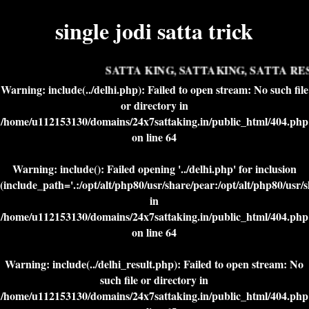
single jodi satta trick
SATTA KING, SATTAKING, SATTA RES
Warning
: include(../delhi.php): Failed to open stream: No such file
or directory in
/home/u112153130/domains/24x7sattaking.in/public_html/404.php
on line
64
Warning
: include(): Failed opening '../delhi.php' for inclusion
(include_path='.:/opt/alt/php80/usr/share/pear:/opt/alt/php80/usr/
in
/home/u112153130/domains/24x7sattaking.in/public_html/404.php
on line
64
Warning
: include(../delhi_result.php): Failed to open stream: No
such file or directory in
/home/u112153130/domains/24x7sattaking.in/public_html/404.php