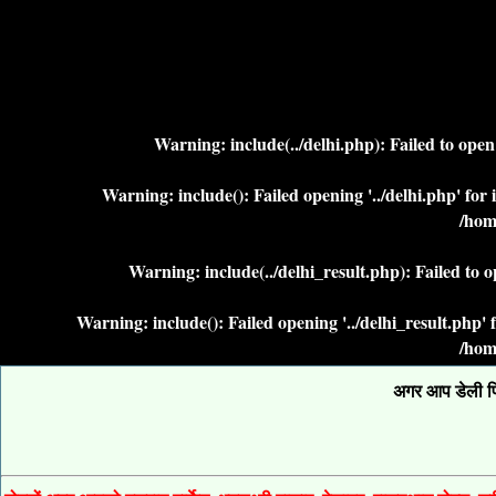
Warning
: include(../delhi.php): Failed to ope
Warning
: include(): Failed opening '../delhi.php' fo
/hom
Warning
: include(../delhi_result.php): Failed to 
Warning
: include(): Failed opening '../delhi_result.php
/hom
अगर आप डेली फिक