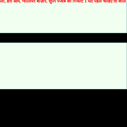
 गली, हरी ओम, ग्वालियर बाज़ार, सुपर पंजाब का रिजल्ट 1 घंटे पहले चाहिए तो कॉल