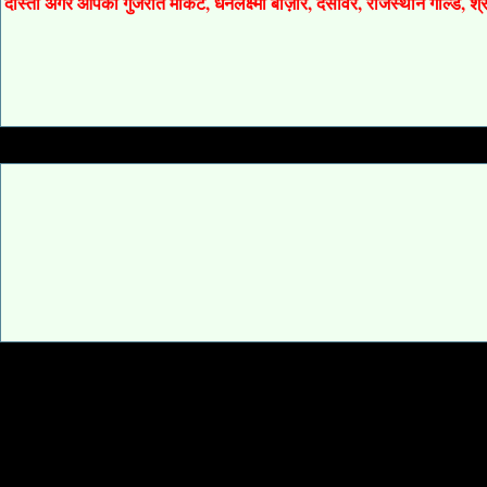
दोस्तों अगर आपको गुजरात मार्केट, धनलक्ष्मी बाज़ार, देसावर, राजस्थान गोल्ड, 