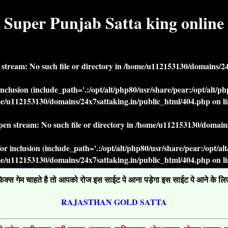
Super Punjab Satta king online
n stream: No such file or directory in
/home/u112153130/domains/24x
r inclusion (include_path='.:/opt/alt/php80/usr/share/pear:/opt/alt/
e/u112153130/domains/24x7sattaking.in/public_html/404.php
on l
open stream: No such file or directory in
/home/u112153130/domains
' for inclusion (include_path='.:/opt/alt/php80/usr/share/pear:/opt/a
e/u112153130/domains/24x7sattaking.in/public_html/404.php
on l
्स गेम चाहते है तो आपको रोज इस साईट पे आना पड़ेगा इस साईट पे आने के लिए ग
RAJASTHAN GOLD SATTA