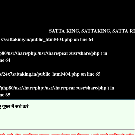
SATTA KING, SATTAKING, SATTA RES
7sattaking.in/public_html/404.php
on line
64
php80/usr/share/php:/usr/share/pear:/usr/share/php') in
ine
64
/24x7sattaking.in/public_html/404.php
on line
65
lt/php80/usr/share/php:/usr/share/pear:/usr/share/php') in
ine
65
ूगल में सर्च करे