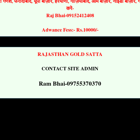
श्री गणेश, फरीदाबाद, यूपी बाज़ार, हरयाणा, गाज़ियाबाद, ओम बाज़ार, नोइडा बाज़ार,
करे-
Raj Bhai-09152412408
Adwance Fess:- Rs.10000/-
RAJASTHAN GOLD SATTA
CONTACT SITE ADMIN
Ram Bhai-09755370370