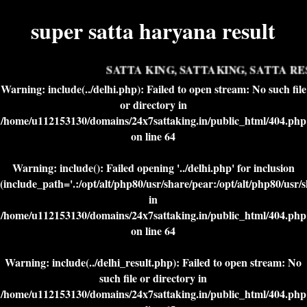
super satta haryana result
SATTA KING, SATTAKING, SATTA RES
Warning
: include(../delhi.php): Failed to open stream: No such file
or directory in
/home/u112153130/domains/24x7sattaking.in/public_html/404.php
on line
64
Warning
: include(): Failed opening '../delhi.php' for inclusion
(include_path='.:/opt/alt/php80/usr/share/pear:/opt/alt/php80/usr/
in
/home/u112153130/domains/24x7sattaking.in/public_html/404.php
on line
64
Warning
: include(../delhi_result.php): Failed to open stream: No
such file or directory in
/home/u112153130/domains/24x7sattaking.in/public_html/404.php