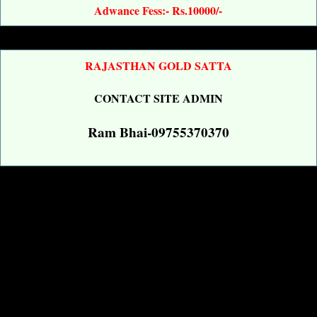
Adwance Fess:- Rs.10000/-
RAJASTHAN GOLD SATTA
CONTACT SITE ADMIN
Ram Bhai-09755370370