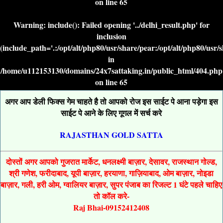
on line
65
Warning
: include(): Failed opening '../delhi_result.php' for
inclusion
(include_path='.:/opt/alt/php80/usr/share/pear:/opt/alt/php80/usr/
in
/home/u112153130/domains/24x7sattaking.in/public_html/404.php
on line
65
अगर आप डेली फिक्स गेम चाहते है तो आपको रोज इस साईट पे आना पड़ेगा इस
साईट पे आने के लिए गूगल में सर्च करे
RAJASTHAN GOLD SATTA
दोस्तों अगर आपको गुजरात मार्केट, धनलक्ष्मी बाज़ार, देसावर, राजस्थान गोल्ड,
श्री गणेश, फरीदाबाद, यूपी बाज़ार, हरयाणा, गाज़ियाबाद, ओम बाज़ार, नोइडा
बाज़ार, गली, हरी ओम, ग्वालियर बाज़ार, सुपर पंजाब का रिजल्ट 1 घंटे पहले चाहिए
तो कॉल करे-
Raj Bhai-09152412408