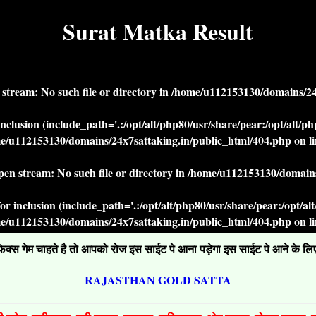
Surat Matka Result
n stream: No such file or directory in
/home/u112153130/domains/24x
r inclusion (include_path='.:/opt/alt/php80/usr/share/pear:/opt/alt/
e/u112153130/domains/24x7sattaking.in/public_html/404.php
on l
open stream: No such file or directory in
/home/u112153130/domains
' for inclusion (include_path='.:/opt/alt/php80/usr/share/pear:/opt/a
e/u112153130/domains/24x7sattaking.in/public_html/404.php
on l
्स गेम चाहते है तो आपको रोज इस साईट पे आना पड़ेगा इस साईट पे आने के लिए ग
RAJASTHAN GOLD SATTA