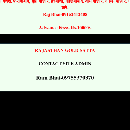
श्री गणेश, फरीदाबाद, यूपी बाज़ार, हरयाणा, गाज़ियाबाद, ओम बाज़ार, नोइडा बाज़ार,
करे-
Raj Bhai-09152412408
Adwance Fess:- Rs.10000/-
RAJASTHAN GOLD SATTA
CONTACT SITE ADMIN
Ram Bhai-09755370370