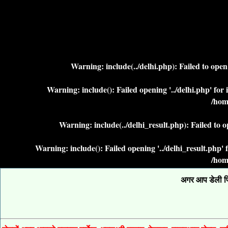
Warning
: include(../delhi.php): Failed to ope
Warning
: include(): Failed opening '../delhi.php' fo
/hom
Warning
: include(../delhi_result.php): Failed to 
Warning
: include(): Failed opening '../delhi_result.php
/hom
अगर आप डेली फिक