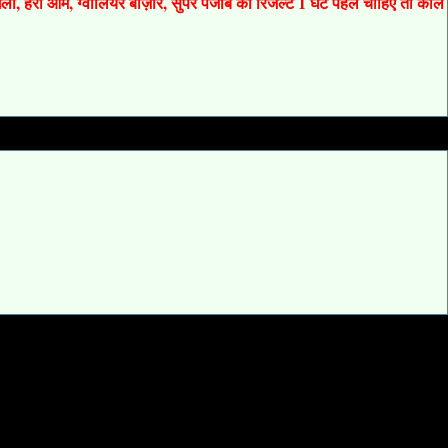
 गली, हरी ओम, ग्वालियर बाज़ार, सुपर पंजाब का रिजल्ट 1 घंटे पहले चाहिए तो कॉल