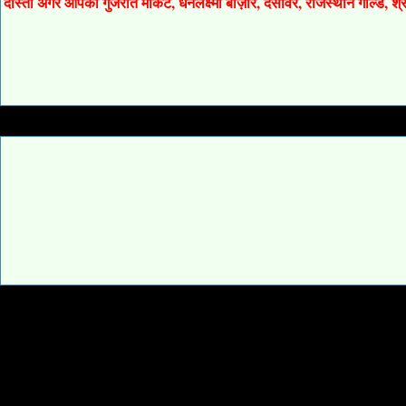
दोस्तों अगर आपको गुजरात मार्केट, धनलक्ष्मी बाज़ार, देसावर, राजस्थान गोल्ड, 