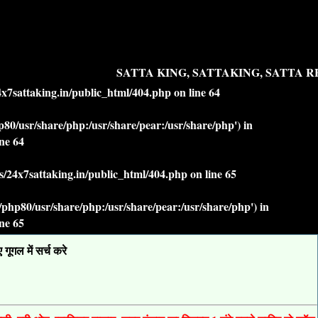
SATTA KING, SATTAKING, SATTA RE
7sattaking.in/public_html/404.php
on line
64
php80/usr/share/php:/usr/share/pear:/usr/share/php') in
ine
64
/24x7sattaking.in/public_html/404.php
on line
65
lt/php80/usr/share/php:/usr/share/pear:/usr/share/php') in
ine
65
ूगल में सर्च करे