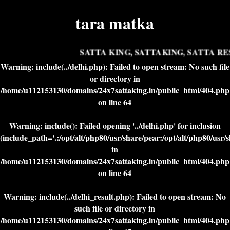
tara matka
SATTA KING, SATTAKING, SATTA RES
Warning
: include(../delhi.php): Failed to open stream: No such file
or directory in
/home/u112153130/domains/24x7sattaking.in/public_html/404.php
on line
64
Warning
: include(): Failed opening '../delhi.php' for inclusion
(include_path='.:/opt/alt/php80/usr/share/pear:/opt/alt/php80/usr/
in
/home/u112153130/domains/24x7sattaking.in/public_html/404.php
on line
64
Warning
: include(../delhi_result.php): Failed to open stream: No
such file or directory in
/home/u112153130/domains/24x7sattaking.in/public_html/404.php