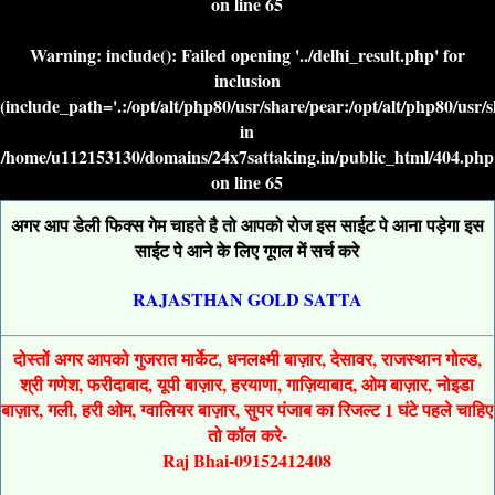
on line
65
Warning
: include(): Failed opening '../delhi_result.php' for
inclusion
(include_path='.:/opt/alt/php80/usr/share/pear:/opt/alt/php80/usr/
in
/home/u112153130/domains/24x7sattaking.in/public_html/404.php
on line
65
अगर आप डेली फिक्स गेम चाहते है तो आपको रोज इस साईट पे आना पड़ेगा इस
साईट पे आने के लिए गूगल में सर्च करे
RAJASTHAN GOLD SATTA
दोस्तों अगर आपको गुजरात मार्केट, धनलक्ष्मी बाज़ार, देसावर, राजस्थान गोल्ड,
श्री गणेश, फरीदाबाद, यूपी बाज़ार, हरयाणा, गाज़ियाबाद, ओम बाज़ार, नोइडा
बाज़ार, गली, हरी ओम, ग्वालियर बाज़ार, सुपर पंजाब का रिजल्ट 1 घंटे पहले चाहिए
तो कॉल करे-
Raj Bhai-09152412408