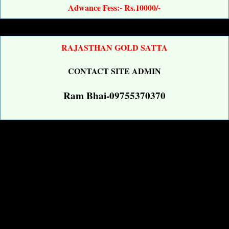
Adwance Fess:- Rs.10000/-
RAJASTHAN GOLD SATTA
CONTACT SITE ADMIN
Ram Bhai-09755370370