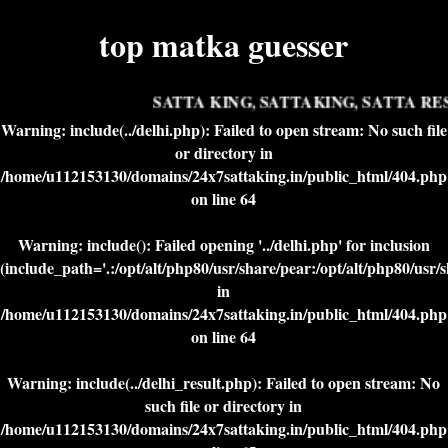
top matka guesser
SATTA KING, SATTAKING, SATTA RES
Warning
: include(../delhi.php): Failed to open stream: No such file
or directory in
/home/u112153130/domains/24x7sattaking.in/public_html/404.php
on line
64
Warning
: include(): Failed opening '../delhi.php' for inclusion
(include_path='.:/opt/alt/php80/usr/share/pear:/opt/alt/php80/usr/
in
/home/u112153130/domains/24x7sattaking.in/public_html/404.php
on line
64
Warning
: include(../delhi_result.php): Failed to open stream: No
such file or directory in
/home/u112153130/domains/24x7sattaking.in/public_html/404.php