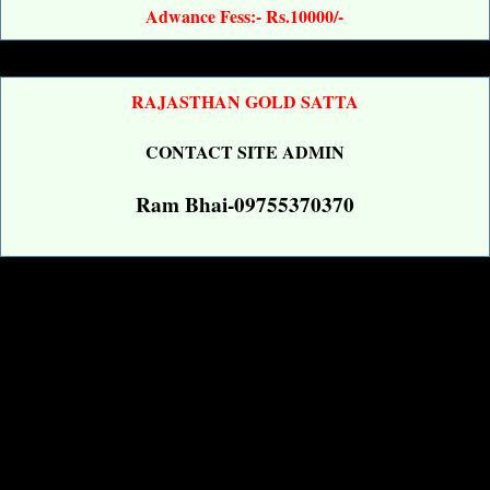
Adwance Fess:- Rs.10000/-
RAJASTHAN GOLD SATTA
CONTACT SITE ADMIN
Ram Bhai-09755370370