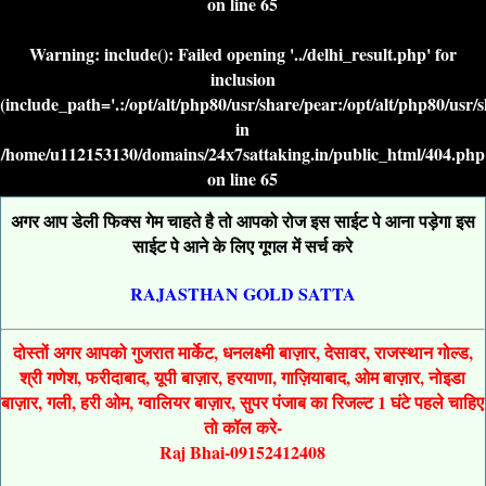
on line
65
Warning
: include(): Failed opening '../delhi_result.php' for
inclusion
(include_path='.:/opt/alt/php80/usr/share/pear:/opt/alt/php80/usr/
in
/home/u112153130/domains/24x7sattaking.in/public_html/404.php
on line
65
अगर आप डेली फिक्स गेम चाहते है तो आपको रोज इस साईट पे आना पड़ेगा इस
साईट पे आने के लिए गूगल में सर्च करे
RAJASTHAN GOLD SATTA
दोस्तों अगर आपको गुजरात मार्केट, धनलक्ष्मी बाज़ार, देसावर, राजस्थान गोल्ड,
श्री गणेश, फरीदाबाद, यूपी बाज़ार, हरयाणा, गाज़ियाबाद, ओम बाज़ार, नोइडा
बाज़ार, गली, हरी ओम, ग्वालियर बाज़ार, सुपर पंजाब का रिजल्ट 1 घंटे पहले चाहिए
तो कॉल करे-
Raj Bhai-09152412408