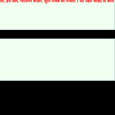
 गली, हरी ओम, ग्वालियर बाज़ार, सुपर पंजाब का रिजल्ट 1 घंटे पहले चाहिए तो कॉल