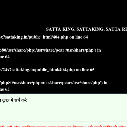
SATTA KING, SATTAKING, SATTA RES
7sattaking.in/public_html/404.php
on line
64
php80/usr/share/php:/usr/share/pear:/usr/share/php') in
ine
64
/24x7sattaking.in/public_html/404.php
on line
65
lt/php80/usr/share/php:/usr/share/pear:/usr/share/php') in
ine
65
ूगल में सर्च करे