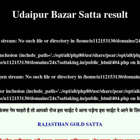
Udaipur Bazar Satta result
n stream: No such file or directory in
/home/u112153130/domains/24x
r inclusion (include_path='.:/opt/alt/php80/usr/share/pear:/opt/alt/
e/u112153130/domains/24x7sattaking.in/public_html/404.php
on l
open stream: No such file or directory in
/home/u112153130/domains
' for inclusion (include_path='.:/opt/alt/php80/usr/share/pear:/opt/a
e/u112153130/domains/24x7sattaking.in/public_html/404.php
on l
्स गेम चाहते है तो आपको रोज इस साईट पे आना पड़ेगा इस साईट पे आने के लिए ग
RAJASTHAN GOLD SATTA