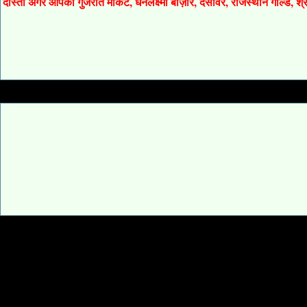
दोस्तों अगर आपको गुजरात मार्केट, धनलक्ष्मी बाज़ार, देसावर, राजस्थान गोल्ड, 