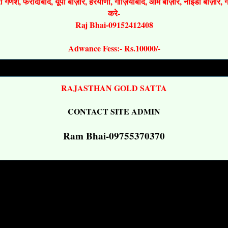
श्री गणेश, फरीदाबाद, यूपी बाज़ार, हरयाणा, गाज़ियाबाद, ओम बाज़ार, नोइडा बाज़ार,
करे-
Raj Bhai-09152412408
Adwance Fess:- Rs.10000/-
RAJASTHAN GOLD SATTA
CONTACT SITE ADMIN
Ram Bhai-09755370370