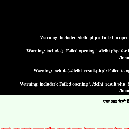
Warning
: include(../delhi.php): Failed to ope
Warning
: include(): Failed opening '../delhi.php' fo
/hom
Warning
: include(../delhi_result.php): Failed to 
Warning
: include(): Failed opening '../delhi_result.php
/hom
अगर आप डेली फिक