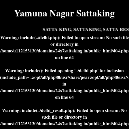
Yamuna Nagar Sattaking
SATTA KING, SATTAKING, SATTA RESU
Warning
: include(../delhi.php): Failed to open stream: No such file
or directory in
/home/u112153130/domains/24x7sattaking.in/public_html/404.php
on line
64
Warning
: include(): Failed opening '../delhi.php' for inclusion
(include_path='.:/opt/alt/php80/usr/share/pear:/opt/alt/php80/usr/
in
/home/u112153130/domains/24x7sattaking.in/public_html/404.php
on line
64
Warning
: include(../delhi_result.php): Failed to open stream: No
such file or directory in
/home/u112153130/domains/24x7sattaking.in/public_html/404.php