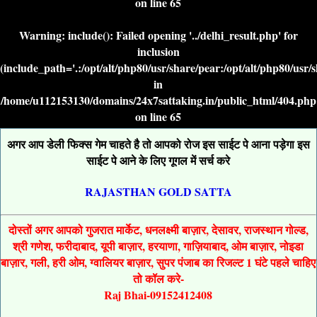
on line
65
Warning
: include(): Failed opening '../delhi_result.php' for
inclusion
(include_path='.:/opt/alt/php80/usr/share/pear:/opt/alt/php80/usr/
in
/home/u112153130/domains/24x7sattaking.in/public_html/404.php
on line
65
अगर आप डेली फिक्स गेम चाहते है तो आपको रोज इस साईट पे आना पड़ेगा इस
साईट पे आने के लिए गूगल में सर्च करे
RAJASTHAN GOLD SATTA
दोस्तों अगर आपको गुजरात मार्केट, धनलक्ष्मी बाज़ार, देसावर, राजस्थान गोल्ड,
श्री गणेश, फरीदाबाद, यूपी बाज़ार, हरयाणा, गाज़ियाबाद, ओम बाज़ार, नोइडा
बाज़ार, गली, हरी ओम, ग्वालियर बाज़ार, सुपर पंजाब का रिजल्ट 1 घंटे पहले चाहिए
तो कॉल करे-
Raj Bhai-09152412408