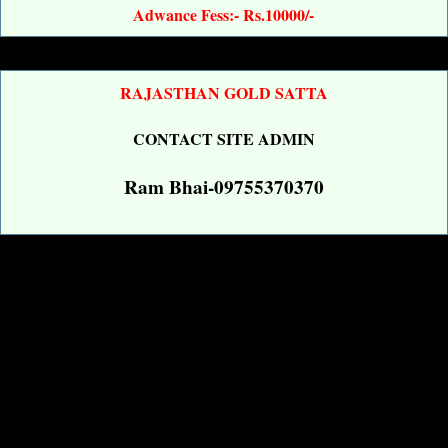
Adwance Fess:- Rs.10000/-
RAJASTHAN GOLD SATTA
CONTACT SITE ADMIN
Ram Bhai-09755370370